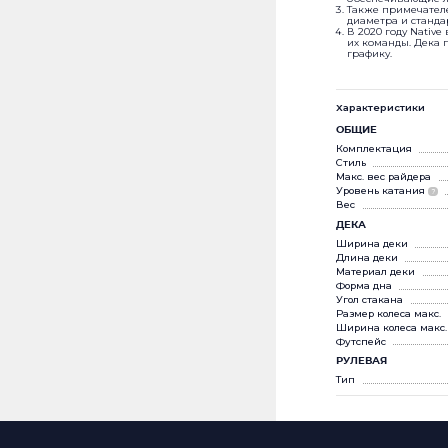
Также примечателе
диаметра и станда
В 2020 году Nativ
их команды. Дека 
графику.
Характеристики
ОБЩИЕ
Комплектация
Стиль
Макс. вес райдера
Уровень катания
?
Вес
ДЕКА
Ширина деки
Длина деки
Материал деки
Форма дна
Угол стакана
Размер колеса макс.
Ширина колеса макс.
Футспейс
РУЛЕВАЯ
Тип