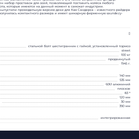
н набор проставок для осей, позволяющий поставить колёса любого
рта, которые имеются на данный момент в самокат-индустрии.
e выпустили промодельную версию деки для Кая Сандерса – известного райдера
получилась компактного размера и имеет шикарную фирменную saundezy-
стальной болт шестигранник с гайкой, установленный тормоз
street
100 кг
продвинутый
1945 г.
140 мм
535 мм
6061 алюминий
плоское
83 °
120 мм
30 мм
390 мм
интегрированная