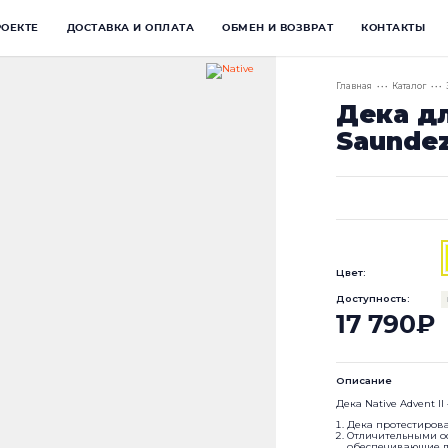
РОЕКТЕ
ДОСТАВКА И ОПЛАТА
ОБМЕН И ВОЗВРАТ
КОНТАКТЫ
Главная
• • •
Каталог
• • •
Дека дл
Saundez
Цвет:
Доступность:
17 790₽
Описание
Дека Native Advent I
Дека протестирова
Отличительными ос
обеспечивающие лё