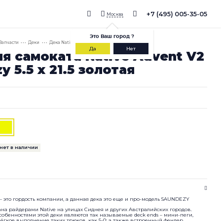
+7 (495) 005-35-05
Москва
Это
Ваш город
?
Запчасти
• • •
Деки
• • •
Дека Native Advent V2 Saundezy 5.5 x 21.5 Gold
Да
Нет
я самоката Native Advent V2
y 5.5 x 21.5 золотая
нет в наличии
I – это гордость компании, а данная дека это еще и про-модель SAUNDEZY
на райдерами Native на улицах Сиднея и других Австралийских городов.
обенностями этой деки являются так называемые deck ends – мини-пеги,
гкое выполнение таких трюков, как 5-0; а также встроенный фендер.