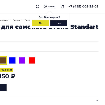
+7 (495) 005-35-05
Москва
Это
Ваш город
?
Запчасти
• • •
Грипсы
• • •
Грипсы Drone Standart Gum
Да
Нет
для самоката Drone Standart
под заказ
 150 ₽