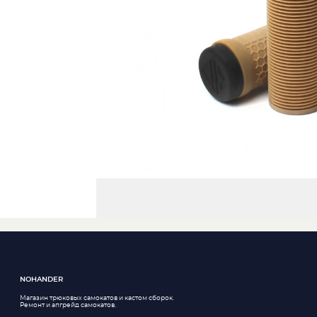
NOHANDER
Магазин трюковых самокатов и кастом сборок.
Ремонт и апгрейд самокатов.