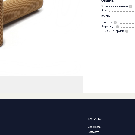
ОБЩИЕ
Уровень катания
?
Вес
РУЛЬ
Грипсы
?
Баренды
?
Ширина грипс
?
КАТАЛОГ
Самокаты
Запчасти