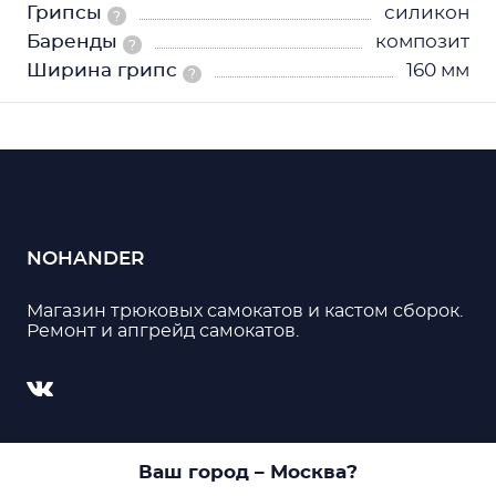
Грипсы
силикон
?
Баренды
композит
?
Ширина грипс
160 мм
?
NOHANDER
Магазин трюковых самокатов и кастом сборок.
Ремонт и апгрейд самокатов.
© 2026, Nohander. Все права защищены
Ваш город
– Москва
?
Пользуясь данным сайтом, Вы даете согласие