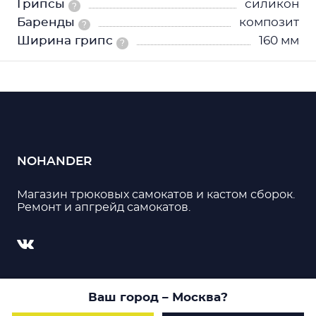
Грипсы
силикон
?
Баренды
композит
?
Ширина грипс
160 мм
?
NOHANDER
Магазин трюковых самокатов и кастом сборок.
Ремонт и апгрейд самокатов.
© 2026, Nohander. Все права защищены
Ваш город
– Москва
?
Пользуясь данным сайтом, Вы даете согласие