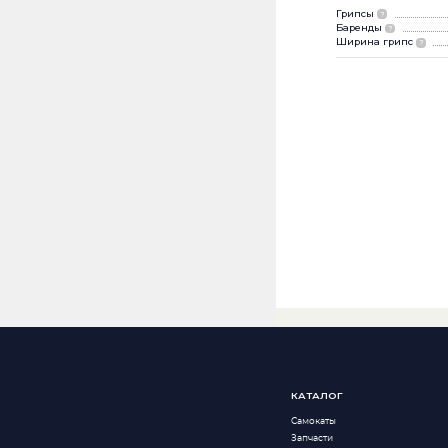
Грипсы
?
Баренды
?
Ширина грипс
?
КАТАЛОГ
Самокаты
Запчасти