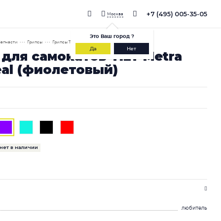
+7 (495) 005-35-05
Москва
Это
Ваш город
?
Запчасти
• • •
Грипсы
• • •
Грипсы TILT Metra Grips Teal (фиолетовый)
Да
Нет
для самокатов TILT Metra
eal (фиолетовый)
нет в наличии
любитель