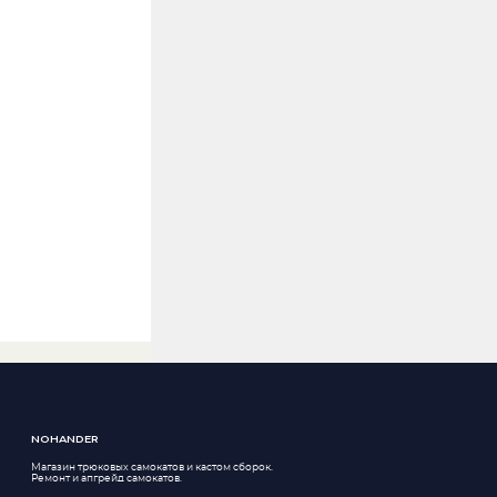
NOHANDER
Магазин трюковых самокатов и кастом сборок.
Ремонт и апгрейд самокатов.