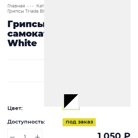
Главная
• • •
Каталог
• • •
Запчасти
• • •
Грипсы
• • •
Грипсы Triada Black White
Грипсы для трюкового
самоката Triada Black
White
Цвет:
Доступность:
под заказ
1 050 ₽