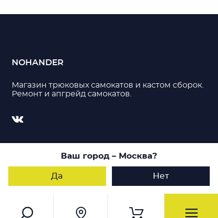
NOHANDER
Магазин трюковых самокатов и кастом сборок.
Ремонт и апгрейд самокатов.
© 2026, Nohander. Все права защищены
Ваш город
– Москва
?
Пользуясь данным сайтом, Вы даете согласие
на обработку своих персональных данных
Да
Нет