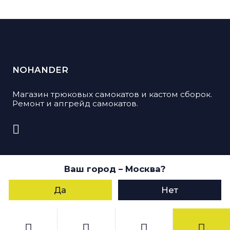
NOHANDER
Магазин трюковых самокатов и кастом сборок.
Ремонт и апгрейд самокатов.
© 2026, Nohander. Все права защищены
Ваш город
– Москва
?
Пользуясь данным сайтом, Вы даете согласие
на обработку своих персональных данных
Да
Нет