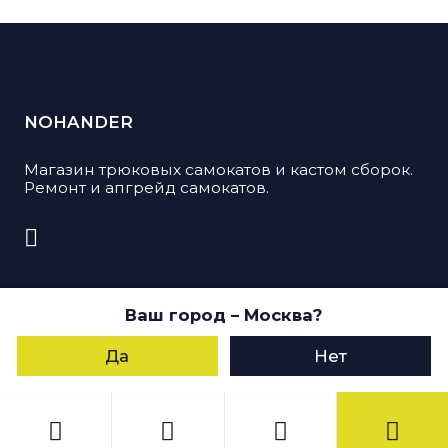
NOHANDER
Магазин трюковых самокатов и кастом сборок.
Ремонт и апгрейд самокатов.
© 2026, Nohander. Все права защищены
Ваш город
– Москва
?
Пользуясь данным сайтом, Вы даете согласие
на обработку своих персональных данных
Да
Нет