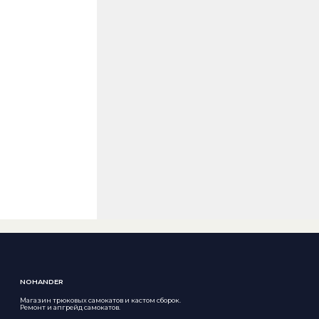
NOHANDER
Магазин трюковых самокатов и кастом сборок.
Ремонт и апгрейд самокатов.