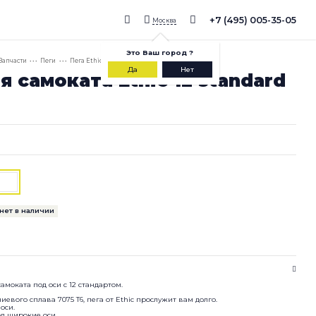
+7 (495) 005-35-05
Москва
Это
Ваш город
?
Запчасти
• • •
Пеги
• • •
Пега Ethic 12 STD Polished
Да
Нет
я самоката Ethic 12 standard
нет в наличии
амоката под оси с 12 стандартом.
евого сплава 7075 T6, пега от Ethic прослужит вам долго.
оси.
од широкие оси.