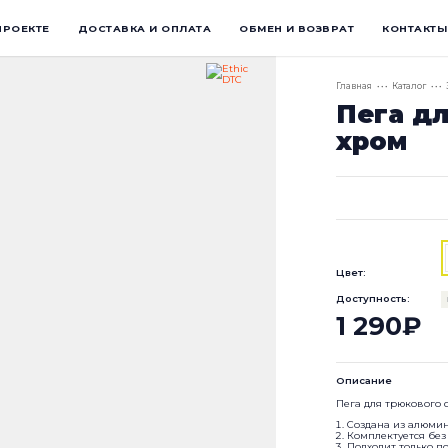
ПРОЕКТЕ
ДОСТАВКА И ОПЛАТА
ОБМЕН И ВОЗВРАТ
КОНТАКТЫ
Главная
• • •
Каталог
• • •
Пега дл
хром
Цвет:
Доступность:
1 290₽
Описание
Пега для трюкового с
Создана из алюмини
Комплектуется без 
Подходит только п