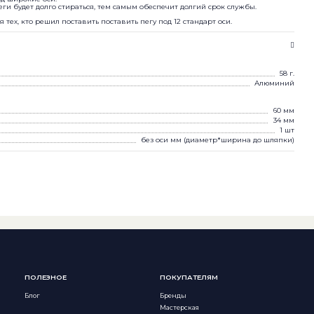
еги будет долго стираться, тем самым обеспечит долгий срок службы.
тех, кто решил поставить поставить пегу под 12 стандарт оси.
58 г.
Алюминий
60 мм
34 мм
1 шт
без оси мм (диаметр*ширина до шляпки)
ПОЛЕЗНОЕ
ПОКУПАТЕЛЯМ
Блог
Бренды
Мастерская