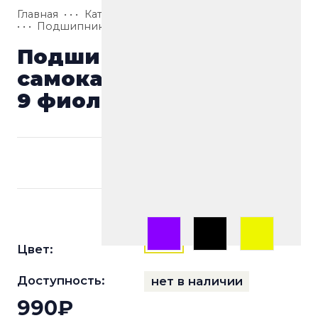
Главная
• • •
Каталог
• • •
Запчасти
• • •
Подшипники
• • •
Подшипники Комета Abec-9 Purple
Подшипники для
самоката Комета Abec-
9 фиолетовый
Цвет:
Доступность:
нет в наличии
990₽