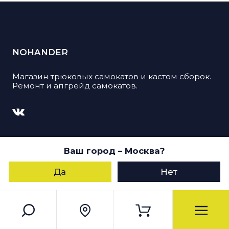
NOHANDER
Магазин трюковых самокатов и кастом сборок.
Ремонт и апгрейд самокатов.
© 2026, Nohander. Все права защищены
Ваш город
– Москва
?
Пользуясь данным сайтом, Вы даете согласие
на обработку своих персональных данных
Да
Нет