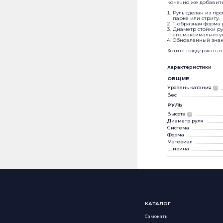
конечно же добавить
Руль сделан из про
парке или стриту.
Т-образная форма 
Диаметр стойки рул
его максимально у
Обновленный знак 
Хотите поддержать 
Характеристики
ОБЩИЕ
Уровень катания
?
Вес
РУЛЬ
Высота
?
Диаметр руля
Система
Форма
Материал
Ширина
КАТАЛОГ
Самокаты