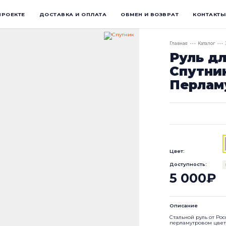
ПРОЕКТЕ
ДОСТАВКА И ОПЛАТА
ОБМЕН И ВОЗВРАТ
КОНТАКТЫ
Главная
• • •
Каталог
• • •
Руль д
Спутни
Перлам
Цвет:
Доступность:
5 000₽
Описание
Стальной руль от Ро
перламутровом цвете