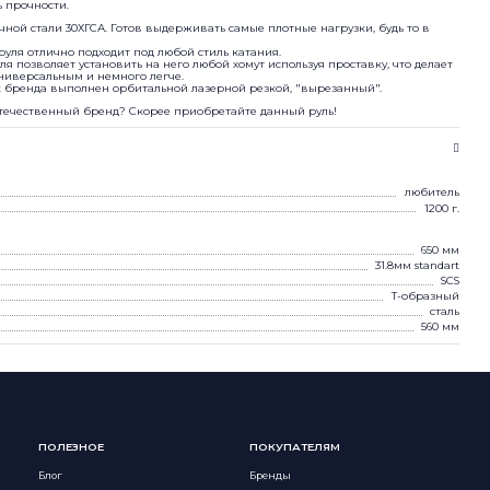
 прочности.
чной стали 30ХГСА. Готов выдерживать самые плотные нагрузки, будь то в
руля отлично подходит под любой стиль катания.
я позволяет установить на него любой хомут используя проставку, что делает
ниверсальным и немного легче.
бренда выполнен орбитальной лазерной резкой, "вырезанный".
отечественный бренд? Скорее приобретайте данный руль!
любитель
1200 г.
650 мм
31.8мм standart
SCS
Т-образный
сталь
560 мм
ПОЛЕЗНОЕ
ПОКУПАТЕЛЯМ
Блог
Бренды