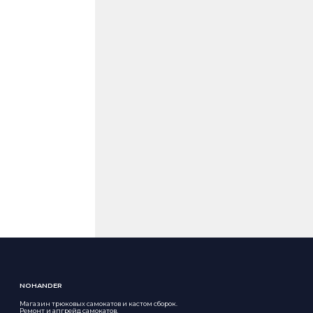
NOHANDER
Магазин трюковых самокатов и кастом сборок.
Ремонт и апгрейд самокатов.