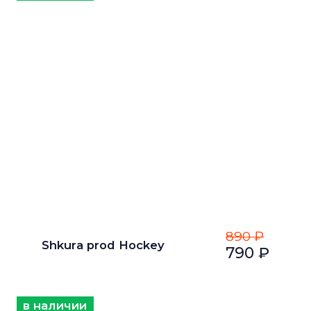
890 ₽
Shkurа рrоd Hockey
790 ₽
в наличии