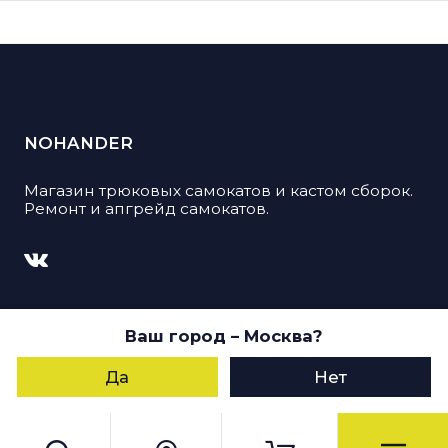
NOHANDER
Магазин трюковых самокатов и кастом сборок.
Ремонт и апгрейд самокатов.
© 2026, Nohander. Все права защищены
Ваш город
– Москва
?
Пользуясь данным сайтом, Вы даете согласие
на обработку своих персональных данных
Да
Нет